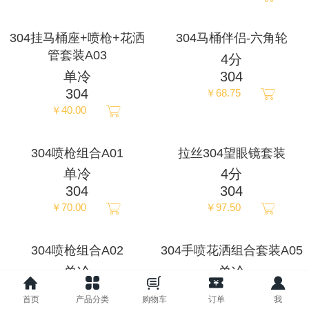
ภาษาไทย
304挂马桶座+喷枪+花洒
304马桶伴侣-六角轮
管套装A03
4分
Pусский
单冷
304
304
￥68.75
français
￥40.00
Italia
304喷枪组合A01
拉丝304望眼镜套装
单冷
4分
Deutsch
304
304
￥70.00
￥97.50
ئۇيغۇرچە
304喷枪组合A02
304手喷花洒组合套装A05
单冷
单冷
304
304
首页
产品分类
购物车
订单
我
￥106.25
￥110.00