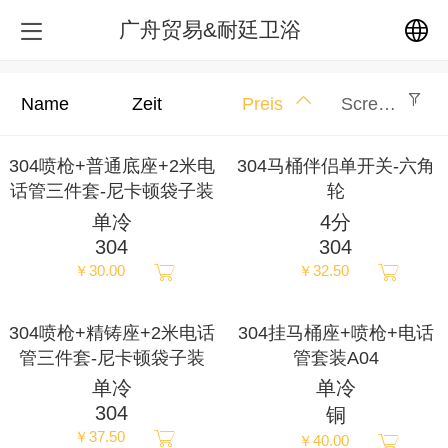
广舟贸易&耐廷卫浴
中文
Name
Zeit
Preis
Screening
English
304喷枪+普通底座+2米电
304马桶伴侣单开关-六角
话管三件套-尼卡顿袋子装
轮
繁体
单冷
4分
304
304
日本語
￥30.00
￥32.50
한국어
304喷枪+精铸座+2米电话
304挂马桶座+喷枪+电话
管三件套-尼卡顿袋子装
管套装A04
Español
单冷
单冷
304
铜
ພາສາລາວ
￥37.50
￥40.00