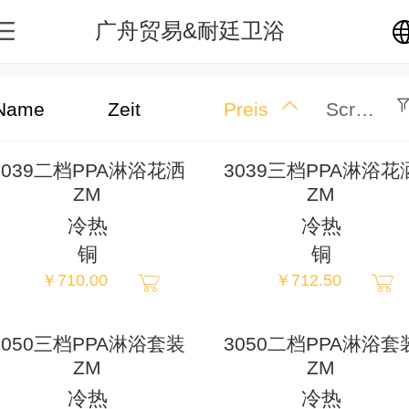
广舟贸易&耐廷卫浴
中文
Name
Zeit
Preis
Screening
English
3039二档PPA淋浴花洒
3039三档PPA淋浴花
ZM
ZM
繁体
冷热
冷热
铜
铜
日本語
￥710.00
￥712.50
한국어
3050三档PPA淋浴套装
3050二档PPA淋浴套
ZM
ZM
Español
冷热
冷热