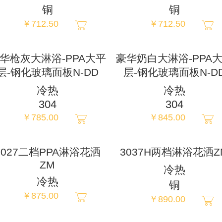
铜
铜
ພາສາລາວ
￥712.50
￥712.50
ภาษาไทย
华枪灰大淋浴-PPA大平
豪华奶白大淋浴-PPA
层-钢化玻璃面板N-DD
层-钢化玻璃面板N-D
Pусский
冷热
冷热
304
304
français
￥785.00
￥845.00
Italia
3027二档PPA淋浴花洒
3037H两档淋浴花洒Z
ZM
冷热
Deutsch
冷热
铜
￥875.00
￥890.00
ئۇيغۇرچە