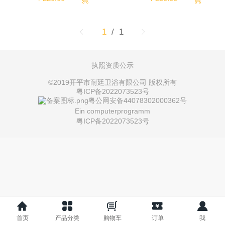
ภาษาไทย
1
/ 1
Pусский
执照资质公示
français
©
2019开平市耐廷卫浴有限公司 版权所有
粤ICP备2022073523号
Italia
粤公网安备44078302000362号
Ein computerprogramm
粤ICP备2022073523号
Deutsch
ئۇيغۇرچە
首页
产品分类
购物车
订单
我