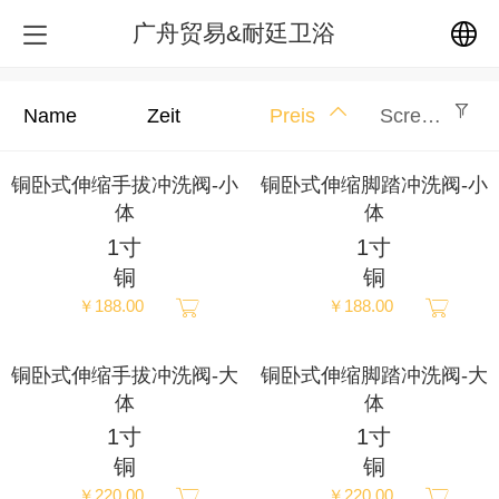
广舟贸易&耐廷卫浴
中文
Name
Zeit
Preis
Screening
English
铜卧式伸缩手拔冲洗阀-小
铜卧式伸缩脚踏冲洗阀-小
体
体
繁体
1寸
1寸
铜
铜
日本語
￥188.00
￥188.00
한국어
铜卧式伸缩手拔冲洗阀-大
铜卧式伸缩脚踏冲洗阀-大
体
体
Español
1寸
1寸
铜
铜
ພາສາລາວ
￥220.00
￥220.00