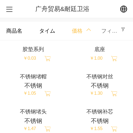
广舟贸易&耐廷卫浴
中文
商品名
タイム
価格
フィルター
English
胶垫系列
底座
￥0.03
￥1.00
繁体
日本語
不锈钢堵帽
不锈钢对丝
不锈钢
不锈钢
한국어
￥1.05
￥1.30
Español
不锈钢堵头
不锈钢补芯
不锈钢
不锈钢
ພາສາລາວ
￥1.47
￥1.55