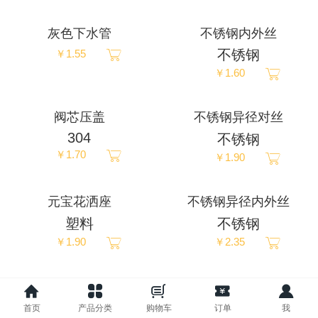
ภาษาไทย
灰色下水管
不锈钢内外丝
不锈钢
￥1.55
Pусский
￥1.60
français
阀芯压盖
不锈钢异径对丝
304
不锈钢
Italia
￥1.70
￥1.90
Deutsch
元宝花洒座
不锈钢异径内外丝
ئۇيغۇرچە
塑料
不锈钢
￥1.90
￥2.35
半钢下水头隔渣碟
304洗衣机嘴-尖嘴
单冷
￥2.35
首页
产品分类
购物车
订单
我