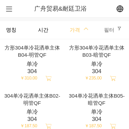
广舟贸易&耐廷卫浴
中文
명칭
시간
가격
필터
English
方形304单冷花洒单主体
方形304单冷花洒单主体
B04-明管QF
B03-暗管QF
繁体
单冷
单冷
304
304
日本語
￥310.00
￥235.00
한국어
304单冷花洒单主体B02-
304单冷花洒单主体B05-
明管QF
暗管QF
Español
单冷
单冷
304
304
ພາສາລາວ
￥187.50
￥187.50