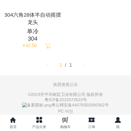
ภาษาไทย
304六角28体半自动摇摆
龙头
Pусский
单冷
304
français
￥67.50
Italia
1
/ 1
Deutsch
执照资质公示
ئۇيغۇرچە
©
2019开平市耐廷卫浴有限公司 版权所有
粤ICP备2022073523号
粤公网安备44078302000362号
PC 버전
粤ICP备2022073523号
首页
产品分类
购物车
订单
我