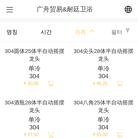
广舟贸易&耐廷卫浴
中文
명칭
시간
가격
필터
English
304圆体25体半自动摇摆
304尖头28体半自动摇摆
龙头
龙头
繁体
单冷
单冷
304
304
日本語
￥30.00
￥46.25
한국어
304酒瓶28体半自动摇摆
304八角25体半自动摇摆
龙头
龙头
Español
单冷
单冷
304
304
ພາສາລາວ
￥47.50
￥55.00