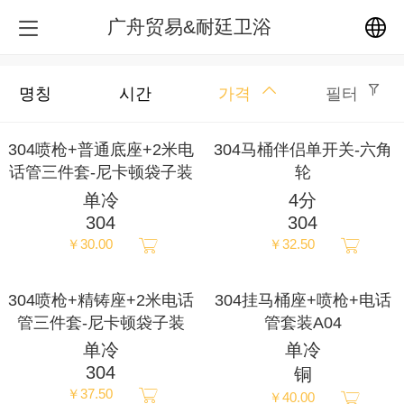
广舟贸易&耐廷卫浴
中文
명칭
시간
가격
필터
English
304喷枪+普通底座+2米电
304马桶伴侣单开关-六角
话管三件套-尼卡顿袋子装
轮
繁体
单冷
4分
304
304
日本語
￥30.00
￥32.50
한국어
304喷枪+精铸座+2米电话
304挂马桶座+喷枪+电话
管三件套-尼卡顿袋子装
管套装A04
Español
单冷
单冷
304
铜
ພາສາລາວ
￥37.50
￥40.00