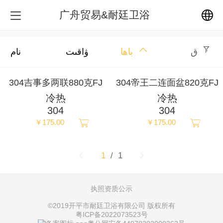
广舟贸易&耐廷卫浴
中文
ق
باھا
ۋاقىت
نام
English
304吉事多两联880克FJ
304帝王二连面盆820克FJ
冷热
冷热
繁体
304
304
￥175.00
￥175.00
日本語
한국어
1
/ 1
Español
执照资质公示
©
2019开平市耐廷卫浴有限公司 版权所有
ພາສາລາວ
粤ICP备2022073523号