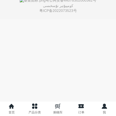
粤公网安备44078302000362号
كومپيۇتېر نۇسخىسى
ภาษาไทย
粤ICP备2022073523号
Pусский
français
Italia
Deutsch
ئۇيغۇرچە
首页
产品分类
购物车
订单
我