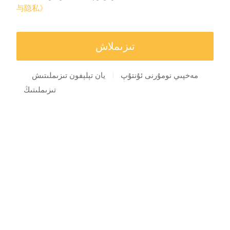
与隐私》
مەخپىي نومۇرنى ئۇنتۇپ
يان تېلېفون تىزىملىتىش
تىزىملىتىڭ