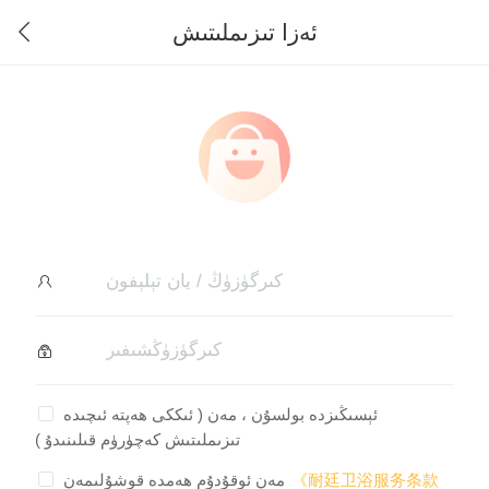
ئەزا تىزىملىتىش
ئېسىڭىزدە بولسۇن ، مەن ( ئىككى ھەپتە ئىچىدە
تىزىملىتىش كەچۈرۈم قىلىنىدۇ )
《耐廷卫浴服务条款
مەن ئوقۇدۇم ھەمدە قوشۇلىمەن