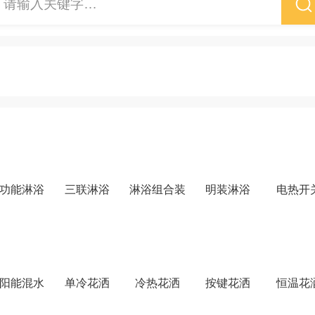
请输入关键字…
ພາສາລາວ
ภาษาไทย
Pусский
français
功能淋浴
三联淋浴
淋浴组合装
明装淋浴
电热开
Italia
Deutsch
阳能混水
单冷花洒
冷热花洒
按键花洒
恒温花
ئۇيغۇرچە