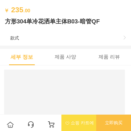
235
￥
.00
方形304单冷花洒单主体B03-暗管QF
款式
세부 정보
제품 사양
제품 리뷰
쇼핑 카트에
立即购买