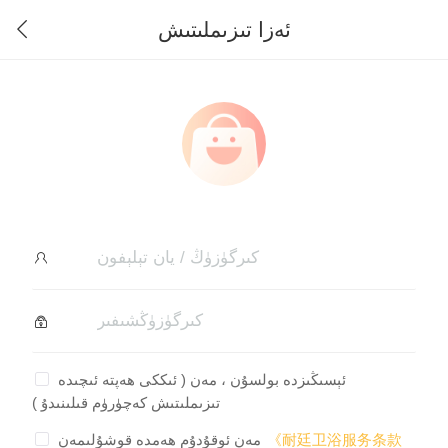
ئەزا تىزىملىتىش
ئېسىڭىزدە بولسۇن ، مەن ( ئىككى ھەپتە ئىچىدە
تىزىملىتىش كەچۈرۈم قىلىنىدۇ )
《耐廷卫浴服务条款
مەن ئوقۇدۇم ھەمدە قوشۇلىمەن