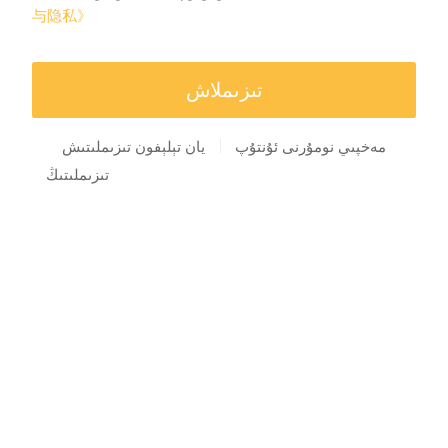
与隐私》
مەخپىي نومۇرنى ئۇنتۇپ
يان تېلېفون تىزىملىتىش
تىزىملىتىڭ